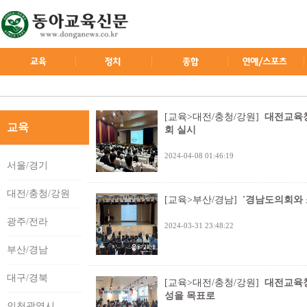
[교육>대전/충청/강원]
대전교육청
교육
회 실시
2024-04-08 01:46:19
서울/경기
대전/충청/강원
[교육>부산/경남]
'경남도의회와 
광주/전라
2024-03-31 23:48:22
부산/경남
대구/경북
[교육>대전/충청/강원]
대전교육청
성을 목표로
인천광역시