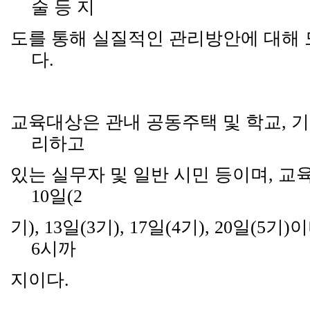
술 등 지
도를 통해 실질적인 관리방안에 대해
다
.
교육대상은 관내 공동주택 및 학교
,
기
리하고
있는 실무자 및 일반 시민 등이며
,
교
10
일
(2
기
), 13
일
(3
기
), 17
일
(4
기
), 20
일
(5
기
)
이
6
시까
지이다
.