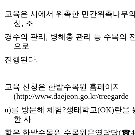
교육은 시에서 위촉한 민간위촉나무의
성
,
조
경수의 관리
,
병해충 관리 등 수목의 
으로
진행된다
.
교육 신청은 한밭수목원 홈페이지
(http://www.daejeon.go.kr/treegarde
n)
를
방문해
체험
?
생태학교
(OK)
란을 
한 사
항은 한밭수목원 수목원운영담당
(
☎
4