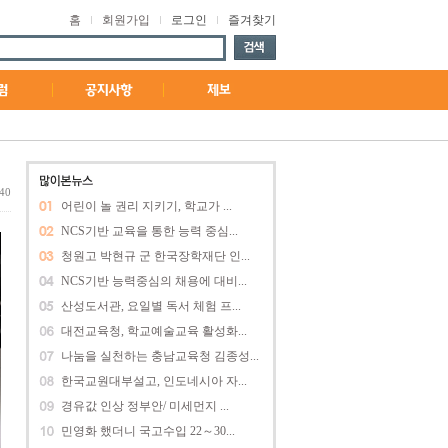
홈
회원가입
로그인
즐겨찾기
:40
어린이 놀 권리 지키기, 학교가 ...
NCS기반 교육을 통한 능력 중심...
청원고 박현규 군 한국장학재단 인...
NCS기반 능력중심의 채용에 대비...
산성도서관, 요일별 독서 체험 프...
대전교육청, 학교예술교육 활성화...
나눔을 실천하는 충남교육청 김종성...
한국교원대부설고, 인도네시아 자...
경유값 인상 정부안/ 미세먼지 ...
민영화 했더니 국고수입 22～30...