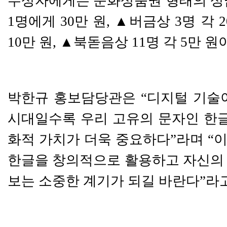
수상자에게는 문화상품권 형태의 상
1
명에게
30
만 원
,
▲
버금상
3
명 각
2
10
만 원
,
▲
북돋음상
11
명 각
5
만 원
박한규 홍보담당관은
“
디지털 기술
시대일수록 우리 고유의 문자인 한글
화적 가치가 더욱 중요하다
”
라며
“
이
한글을 창의적으로 활용하고 자신의
보는 소중한 계기가 되길 바란다
”
라