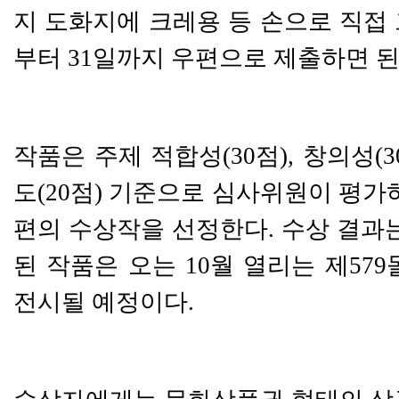
지 도화지에 크레용 등 손으로 직접
부터
31
일까지 우편으로 제출하면 
작품은 주제 적합성
(30
점
),
창의성
(3
도
(20
점
)
기준으로 심사위원이 평가
편의 수상작을 선정한다
.
수상 결과
된 작품은 오는
10
월 열리는 제
579
전시될 예정이다
.