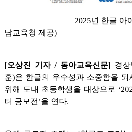
2025년 한글 아이좋아 
남교육청 제공)
[오상진 기자 / 동아교육신문]
경상
훈
)
은 한글의 우수성과 소중함을 되
위해 도내 초등학생을 대상으로
‘20
터 공모전
’
을 연다
.