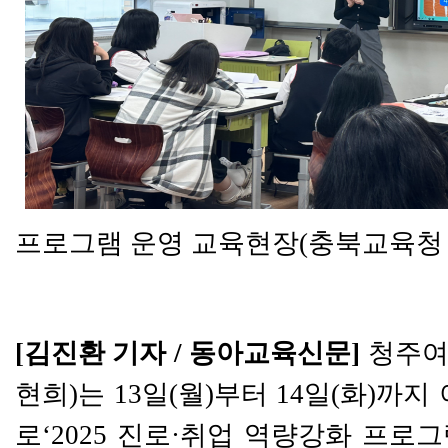
프로그램 운영 교육현장
(
충북교육청
[
김진환 기자
/
동아교육신문
]
청주
현희
)
는
13
일
(
월
)
부터
14
일
(
화
)
까지 
로
‘2025
진로
·
취업 역량강화 프로그