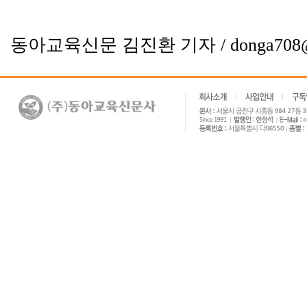
동아교육신문 김진환 기자 / donga708@d