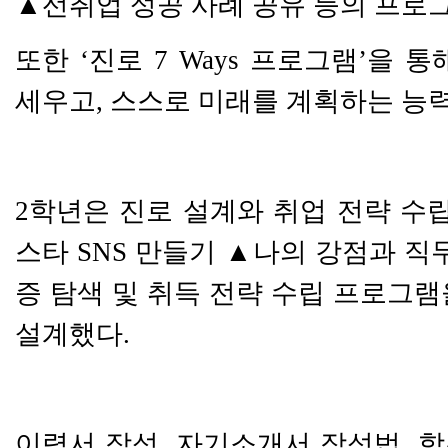
▲
선취업 성공 사례 공유 등의 프로
또한
‘
진로
7 Ways
프로그램
’
을 통
세우고
,
스스로 미래를 계획하는 능
2
학년은 진로 설계와 취업 전략 수
스타
SNS
만들기
▲
나의 강점과 직
증 탐색 및 취득 전략 수립 프로그
설계했다
.
이력서 작성
,
자기소개서 작성법
,
합